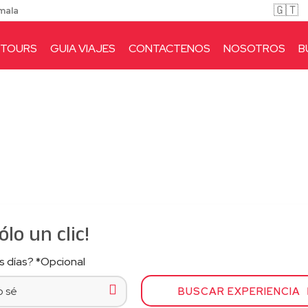
🇬🇹
mala
TOURS
GUIA VIAJES
CONTACTENOS
NOSOTROS
B
lo un clic!
 días? *Opcional
BUSCAR EXPERIENCIA