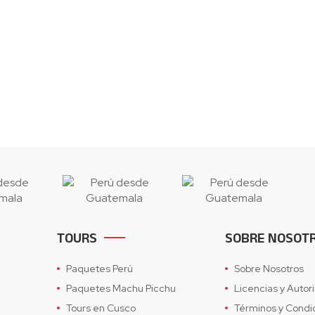
TOURS
SOBRE NOSOT
Paquetes Perú
Sobre Nosotros
Paquetes Machu Picchu
Licencias y Autor
Tours en Cusco
Términos y Condi