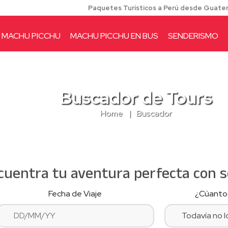
Paquetes Turísticos a Perú desde Guate
 MACHU PICCHU
MACHU PICCHU EN BUS
SENDERISMO
Buscador de Tours
Home
Buscador
uentra tu aventura perfecta con só
Fecha de Viaje
¿Cúantos