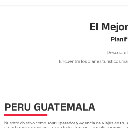
El Mejo
Plani
Descubre 
Encuentra los planes turísticos m
PERU GUATEMALA
Nuestro objetivo como
Tour Operador y Agencia de Viajes
en
PE
crear la mejor experiencia para todos. Empaca tu maleta y viaje, ser