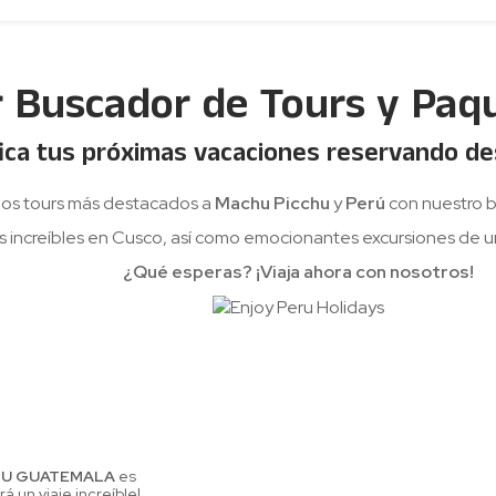
r Buscador de Tours y Paq
fica tus próximas vacaciones reservando d
los tours más destacados a
Machu Picchu
y
Perú
con nuestro b
ás increíbles en Cusco, así como emocionantes excursiones de un
¿Qué esperas? ¡Viaja ahora con nosotros!
RU GUATEMALA
es
á un viaje increíble!