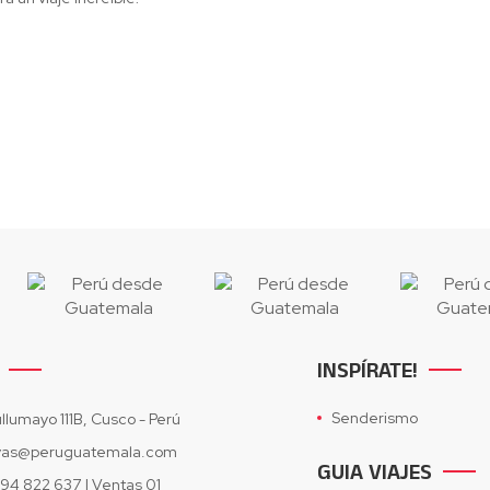
INSPÍRATE!
Senderismo
ullumayo 111B, Cusco - Perú
vas@peruguatemala.com
GUIA VIAJES
994 822 637 | Ventas 01