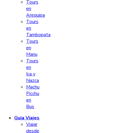
Tours
en
Arequipa
Tours
en
Tambopata
Tours
en
Manu
Tours
en
Ica y
Nazca
Machu
Picchu
en
Bus
Guia Viajes
Viajar
desde