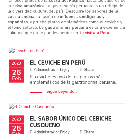
famosos platos de la
costa del Pacífico
hasta los sabores de
la
selva amazónica
, la gastronomía peruana es un reflejo de
la diversidad cultural del país. Descubre los sabores de la
cocina andina
, la fusión de
influencias indígenas y
españolas
, y prueba platos emblemáticos como el ceviche y
el lomo saltado. La
gastronomía peruana
es una experiencia
culinaria que no te puedes perder en
tu visita a Perú
.
EL CEVICHE EN PERÚ
2023
Administrador Enjoy
Share
26
El ceviche es uno de los platos más
Feb
emblemáticos de la gastronomía peruana,
y uno de los más populares en todo el
Sigue Leyendo...
mundo. Este plato consiste en pescado
fresco marinado en limón, cebolla, ají y
otras especias, y se sirve frío. Es una
combinación de sabores y texturas únicos,
que lo convierten en un plato
EL SABOR ÚNICO DEL CEBICHE
2023
imprescindible en cualquier visita a Perú. El
CUSQUEÑO
ceviche es originario de la costa peruana, y
26
su historia se remonta a la época
Administrador Enjoy
Share