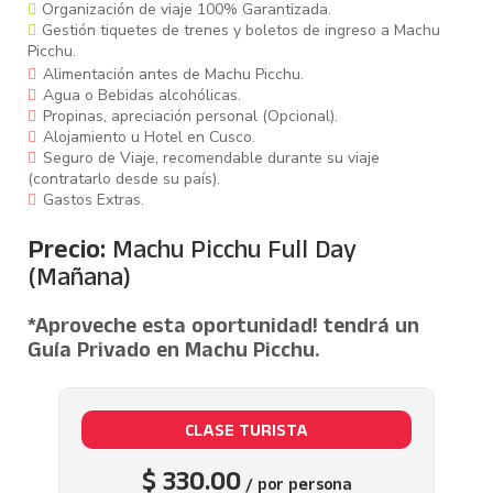
Organización de viaje 100% Garantizada.
Gestión tiquetes de trenes y boletos de ingreso a Machu
Picchu.
Alimentación antes de Machu Picchu.
Agua o Bebidas alcohólicas.
Propinas, apreciación personal (Opcional).
Alojamiento u Hotel en Cusco.
04:00 AM - 18:30 / 19:00 PM
Seguro de Viaje, recomendable durante su viaje
(contratarlo desde su país).
El tour comienza temprano en la madrugada con la
Gastos Extras.
recogida en tu hotel en Cusco 03:30 AM
. Desde allí,
serás trasladado en un bus turístico hasta la
estación
Precio:
Machu Picchu Full Day
de tren en Ollantaytambo
, ubicada en el Valle Sagrado
(Mañana)
de los Incas.
Una vez en Ollantaytambo, abordarás al tren turístico
que te llevará a través de hermosos paisajes naturales
*Aproveche esta oportunidad! tendrá un
hasta el poblado de Aguas Calientes. Durante el viaje,
Guía Privado en Machu Picchu.
podrás disfrutar de impresionantes vistas de las
montañas, los valles y los ríos que conforman esta
región andina.
Al llegar a Aguas Calientes
(Machu Picchu Pueblo)
CLASE TURISTA
entre las
07:00 / 08:00 AM
, junto a nuestro transfer te
llevará a la estación de bus para dirigirnos al puesto de
$ 330.00
/ por persona
control de ingreso a Machu Picchu, donde serás recibido