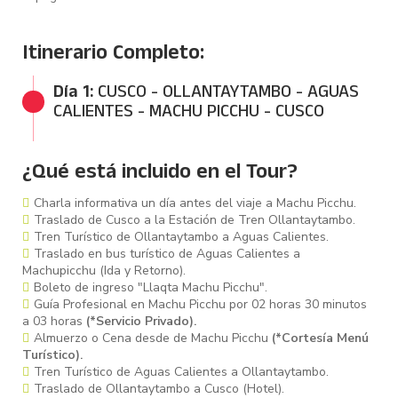
Itinerario Completo:
Día 1:
CUSCO - OLLANTAYTAMBO - AGUAS
CALIENTES - MACHU PICCHU - CUSCO
El tour
Full Day a Machu Picchu es una oportunidad única
para conocer la cultura inca
y admirar la belleza natural
¿Qué está incluido en el Tour?
del Valle Sagrado de los Incas. Con la comodidad y el
apoyo de un guía profesional, podrás explorar la
Charla informativa un día antes del viaje a Machu Picchu.
ciudadela y sus alrededores en un solo día.
Traslado de Cusco a la Estación de Tren Ollantaytambo.
¡Si estás buscando una experiencia auténtica en Perú,
no
Tren Turístico de Ollantaytambo a Aguas Calientes.
puedes perderte este tour!
Traslado en bus turístico de Aguas Calientes a
Machupicchu (Ida y Retorno).
Boleto de ingreso "Llaqta Machu Picchu".
Guía Profesional en Machu Picchu por 02 horas 30 minutos
a 03 horas
(*Servicio Privado).
Almuerzo o Cena desde de Machu Picchu
(*Cortesía Menú
Turístico).
Tren Turístico de Aguas Calientes a Ollantaytambo.
Traslado de Ollantaytambo a Cusco (Hotel).