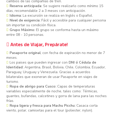
cambios de las compañías de tren.
Reserva anticipada:
Se sugiere realizarlo como mínimo 15
días, recomendable 2 a 3 meses con anticipación.
Idioma:
La excursión se realiza en Inglés o Español.
Nivel de exigencia:
Fácil y accesible para cualquier persona
sin importar su condición física.
Grupo Máximo:
El grupo se conforma hasta un máximo
entre 08 - 10 personas.
Antes de Viajar, Prepárate!
Pasaporte original
, con fecha de expiración no menor de 7
meses.
Los paises que pueden ingresar con
DNI ó Cédula de
Identidad:
Argentina, Brasil, Bolivia, Chile, Colombia, Ecuador,
Paraguay, Uruguay y Venezuela. Gracias a acuerdos
bilaterales que exoneran de usar Pasaporte en viajes de
turismo.
Ropa de abrigo para Cusco:
Capas de temperaturas
variables especialmente de noche, tales como: Térmicas,
guantes, bufandas, calcetines y gorra de lana para las noches
frías.
Ropa ligera y fresca para Machu Picchu:
Casaca corta
viento, polar, camisetas para el tour (poliester, nylon).