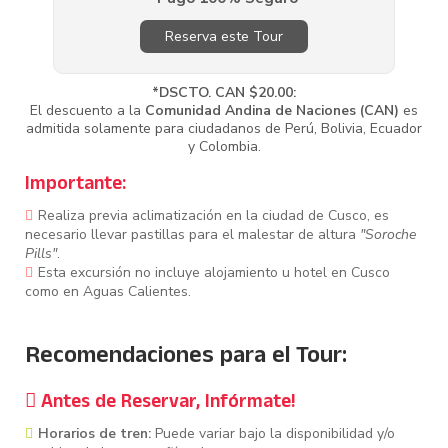
Actividades:
Cultural y Arqueológico.
Altitud Cusco:
3,350 m (10,990 pies).
Reserva este Tour
Altitud Aguas Calientes:
2,020 m (6,627 pies).
Altitud Machu Picchu:
2,430 m (7,972 pies).
*DSCTO. CAN $20.00:
El descuento a la
Comunidad Andina de Naciones (CAN)
es
admitida solamente para ciudadanos de Perú, Bolivia, Ecuador
y Colombia.
Importante:
Realiza previa aclimatización en la ciudad de Cusco, es
necesario llevar pastillas para el malestar de altura
"Soroche
Pills"
.
Esta excursión no incluye alojamiento u hotel en Cusco
como en Aguas Calientes.
Recomendaciones para el Tour:
Antes de Reservar, Infórmate!
Horarios de tren:
Puede variar bajo la disponibilidad y/o