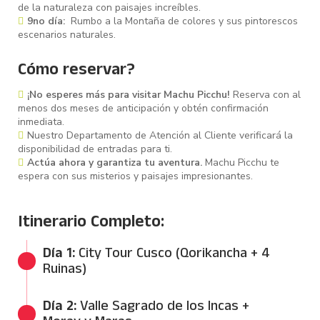
de la naturaleza con paisajes increíbles.
9no día:
Rumbo a la Montaña de colores y sus pintorescos
escenarios naturales.
Cómo reservar?
¡No esperes más para visitar Machu Picchu!
Reserva con al
menos dos meses de anticipación y obtén confirmación
inmediata.
Nuestro Departamento de Atención al Cliente verificará la
disponibilidad de entradas para ti.
Actúa ahora y garantiza tu aventura.
Machu Picchu te
espera con sus misterios y paisajes impresionantes.
Itinerario Completo:
Día 1:
City Tour Cusco (Qorikancha + 4
Ruinas)
12:40 PM - 18:00 / 18:30 PM
Día 2:
Valle Sagrado de los Incas +