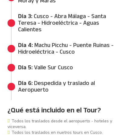
Moray y Maras
06:30 AM - 19:30 PM
Día 3:
Cusco - Abra Málaga - Santa
Teresa - Hidroeléctrica - Aguas
Calientes
06:30 AM - 20:00 PM
Día 4:
Machu Picchu - Puente Ruinas -
Hidroeléctrica - Cusco
06:00 AM - 21:45 PM
Día 5:
Valle Sur Cusco
08:30 AM - 15:00 / 15:30 PM
Día 6:
Despedida y traslado al
Aeropuerto
Día Libre
¿Qué está incluido en el Tour?
Todos los traslados desde el aeropuerto - hoteles y
viceversa.
Todos los traslados en nuetros tours en Cusco.