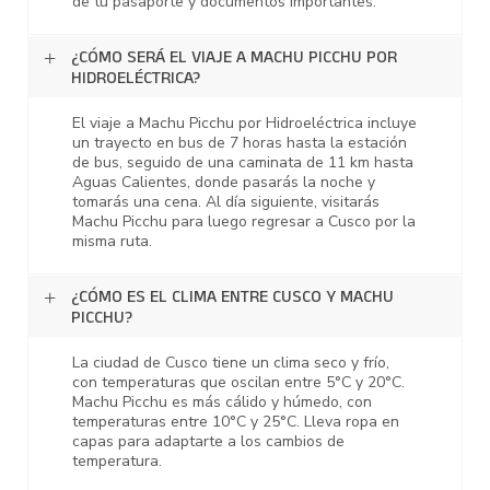
de tu pasaporte y documentos importantes.
¿CÓMO SERÁ EL VIAJE A MACHU PICCHU POR
HIDROELÉCTRICA?
El viaje a Machu Picchu por Hidroeléctrica incluye
un trayecto en bus de 7 horas hasta la estación
de bus, seguido de una caminata de 11 km hasta
Aguas Calientes, donde pasarás la noche y
tomarás una cena. Al día siguiente, visitarás
Machu Picchu para luego regresar a Cusco por la
misma ruta.
¿CÓMO ES EL CLIMA ENTRE CUSCO Y MACHU
PICCHU?
La ciudad de Cusco tiene un clima seco y frío,
con temperaturas que oscilan entre 5°C y 20°C.
Machu Picchu es más cálido y húmedo, con
temperaturas entre 10°C y 25°C. Lleva ropa en
capas para adaptarte a los cambios de
temperatura.