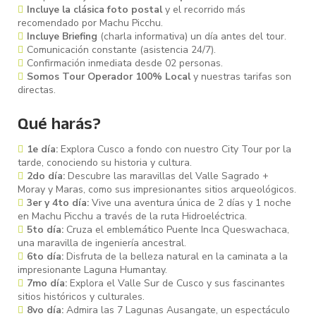
Incluye la clásica foto postal
y el recorrido más
recomendado por Machu Picchu.
Incluye Briefing
(charla informativa) un día antes del tour.
Comunicación constante (asistencia 24/7).
Confirmación inmediata desde 02 personas.
Somos Tour Operador 100% Local
y nuestras tarifas son
directas.
Qué harás?
1e día:
Explora Cusco a fondo con nuestro City Tour por la
tarde, conociendo su historia y cultura.
2do día:
Descubre las maravillas del Valle Sagrado +
Moray y Maras, como sus impresionantes sitios arqueológicos.
3er y 4to día:
Vive una aventura única de 2 días y 1 noche
en Machu Picchu a través de la ruta Hidroeléctrica.
5to día:
Cruza el emblemático Puente Inca Queswachaca,
una maravilla de ingeniería ancestral.
6to día:
Disfruta de la belleza natural en la caminata a la
impresionante Laguna Humantay.
7mo día:
Explora el Valle Sur de Cusco y sus fascinantes
sitios históricos y culturales.
8vo día:
Admira las 7 Lagunas Ausangate, un espectáculo