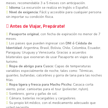
meses, recomendable 3 a 5 meses con anticipación.
Idioma:
La excursión se realiza en Inglés o Español.
Nivel de exigencia:
Fácil y accesible para cualquier persona
sin importar su condición física.
Antes de Viajar, Prepárate!
Pasaporte original
, con fecha de expiración no menor de 7
meses.
Los paises que pueden ingresar con
DNI ó Cédula de
Identidad:
Argentina, Brasil, Bolivia, Chile, Colombia, Ecuador,
Paraguay, Uruguay y Venezuela. Gracias a acuerdos
bilaterales que exoneran de usar Pasaporte en viajes de
turismo.
Ropa de abrigo para Cusco:
Capas de temperaturas
variables especialmente de noche, tales como: Térmicas,
guantes, bufandas, calcetines y gorra de lana para las noches
frías.
Ropa ligera y fresca para Machu Picchu:
Casaca corta
viento, polar, camisetas para el tour (poliester, nylon).
Sombrero, gorra y gafas de sol.
Cámara, baterías recargables y cargadores.
Su propio kit médico, con el medicamento adecuado que
usted necesita.