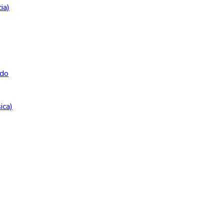
ia)
do
ica)