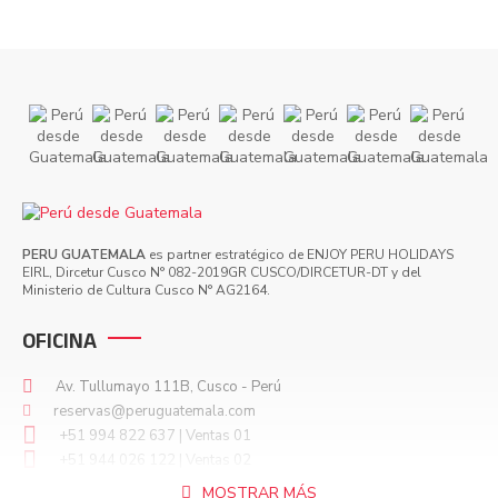
PERU GUATEMALA
es partner estratégico de ENJOY PERU HOLIDAYS
EIRL, Dircetur Cusco N° 082-2019GR CUSCO/DIRCETUR-DT y del
Ministerio de Cultura Cusco N° AG2164.
OFICINA
Av. Tullumayo 111B, Cusco - Perú
reservas@peruguatemala.com
+51 994 822 637 | Ventas 01
+51 944 026 122 | Ventas 02
+51 928 750 336 | Emergencias
MOSTRAR MÁS