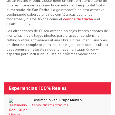
visitar
Machu Picchu
, Cusco tiene un centro histórico lleno de
lugares interesantes como la
catedral
, el
Templo del Sol
y
el
mercado de San Pedro
. La gastronomía es otro atractivo,
combinando sabores andinos con técnicas culinarias
modernas y platos típicos como el
ceviche de trucha
o el
picante de cuy.
Los alrededores de Cusco ofrecen paisajes impresionantes de
montañas, ríos y lagos ideales para practicar senderismo,
rafting y otras actividades al aire libre. En resumen,
Cusco es
un destino completo
para inspirar viajar, con historia, cultura,
gastronomía y naturaleza que lo hacen un lugar único y
especial para incluir en la lista de próximas vacaciones.
Experiencias 100% Reales
Testimonio Real Grupo México
Conoce nuestras aventuras!