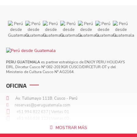
PERU GUATEMALA
es partner estratégico de ENJOY PERU HOLIDAYS
EIRL, Dircetur Cusco N° 082-2019GR CUSCO/DIRCETUR-DT y del
Ministerio de Cultura Cusco N° AG2164.
OFICINA
Av. Tullumayo 111B, Cusco - Perú
reservas@peruguatemala.com
+51 994 822 637 | Ventas 01
+51 944 026 122 | Ventas 02
+51 928 750 336 | Emergencias
MOSTRAR MÁS