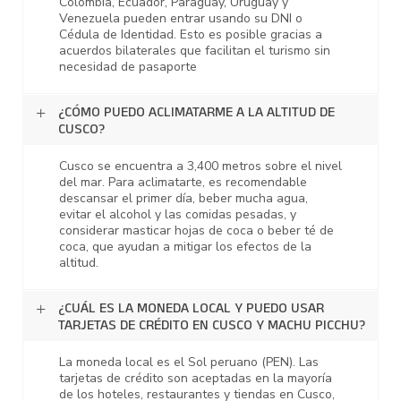
Colombia, Ecuador, Paraguay, Uruguay y
Venezuela pueden entrar usando su DNI o
Cédula de Identidad. Esto es posible gracias a
acuerdos bilaterales que facilitan el turismo sin
necesidad de pasaporte
¿CÓMO PUEDO ACLIMATARME A LA ALTITUD DE
CUSCO?
Cusco se encuentra a 3,400 metros sobre el nivel
del mar. Para aclimatarte, es recomendable
descansar el primer día, beber mucha agua,
evitar el alcohol y las comidas pesadas, y
considerar masticar hojas de coca o beber té de
coca, que ayudan a mitigar los efectos de la
altitud.
¿CUÁL ES LA MONEDA LOCAL Y PUEDO USAR
TARJETAS DE CRÉDITO EN CUSCO Y MACHU PICCHU?
La moneda local es el Sol peruano (PEN). Las
tarjetas de crédito son aceptadas en la mayoría
de los hoteles, restaurantes y tiendas en Cusco,