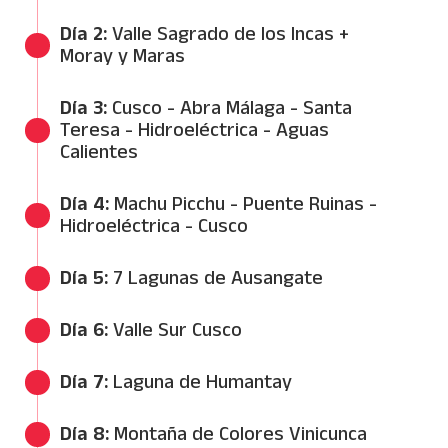
12:40 PM - 18:00 / 18:30 PM
Día 2:
Valle Sagrado de los Incas +
Moray y Maras
06:30 AM - 19:30 PM
Día 3:
Cusco - Abra Málaga - Santa
Teresa - Hidroeléctrica - Aguas
Calientes
06:30 AM - 20:00 PM
Día 4:
Machu Picchu - Puente Ruinas -
Hidroeléctrica - Cusco
06:00 AM - 21:45 PM
Día 5:
7 Lagunas de Ausangate
06:40 AM - 19:00 / 19:30 PM
Día 6:
Valle Sur Cusco
08:30 AM - 15:00 / 15:30 PM
Día 7:
Laguna de Humantay
04:30 AM - 17:00 / 17:30 PM
Día 8:
Montaña de Colores Vinicunca