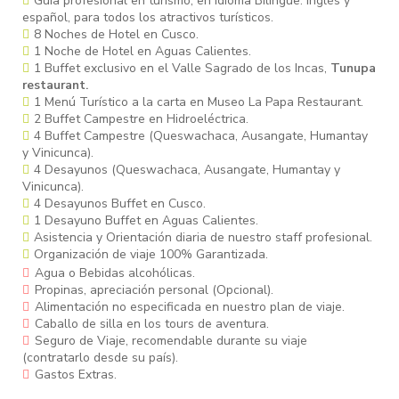
Guía profesional en turismo, en idioma Bilingüe: inglés y
español, para todos los atractivos turísticos.
8 Noches de Hotel en Cusco.
1 Noche de Hotel en Aguas Calientes.
1 Buffet exclusivo en el Valle Sagrado de los Incas,
Tunupa
restaurant.
1 Menú Turístico a la carta en Museo La Papa Restaurant.
2 Buffet Campestre en Hidroeléctrica.
4 Buffet Campestre (Queswachaca, Ausangate, Humantay
y Vinicunca).
4 Desayunos (Queswachaca, Ausangate, Humantay y
Vinicunca).
4 Desayunos Buffet en Cusco.
1 Desayuno Buffet en Aguas Calientes.
Asistencia y Orientación diaria de nuestro staff profesional.
Organización de viaje 100% Garantizada.
Agua o Bebidas alcohólicas.
Propinas, apreciación personal (Opcional).
Alimentación no especificada en nuestro plan de viaje.
Caballo de silla en los tours de aventura.
Seguro de Viaje, recomendable durante su viaje
(contratarlo desde su país).
Gastos Extras.