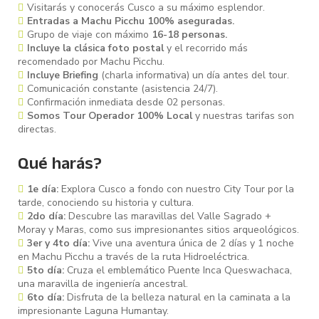
Visitarás y conocerás Cusco a su máximo esplendor.
Entradas a Machu Picchu 100% aseguradas.
Grupo de viaje con máximo
16-18 personas.
Incluye la clásica foto postal
y el recorrido más
recomendado por Machu Picchu.
Incluye Briefing
(charla informativa) un día antes del tour.
Comunicación constante (asistencia 24/7).
Confirmación inmediata desde 02 personas.
Somos Tour Operador 100% Local
y nuestras tarifas son
directas.
Qué harás?
1e día:
Explora Cusco a fondo con nuestro City Tour por la
tarde, conociendo su historia y cultura.
2do día:
Descubre las maravillas del Valle Sagrado +
Moray y Maras, como sus impresionantes sitios arqueológicos.
3er y 4to día:
Vive una aventura única de 2 días y 1 noche
en Machu Picchu a través de la ruta Hidroeléctrica.
5to día:
Cruza el emblemático Puente Inca Queswachaca,
una maravilla de ingeniería ancestral.
6to día:
Disfruta de la belleza natural en la caminata a la
impresionante Laguna Humantay.